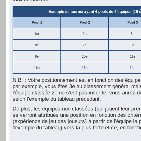
Exemple de tournoi ayant 4 pools de 4 équipes (16 é
Pool 1
Pool 2
Pool 3
1er
2e
3e
8e
7e
6e
9e
10e
11e
16e
15e
14e
N.B. : Votre positionnement est en fonction des équipes
par exemple, vous êtes 3e au classement général mais
l'équipe classée 2e ne s'est pas inscrite, vous aurez d
selon l'exemple du tableau précédant.
De plus, les équipes non classées (qui jouent leur prem
se verront attribués une position en fonction des critè
(expérience de jeu des joueurs) à partir de l'équipe la 
l'exemple du tableau) vers la plus forte et ce, en fonct